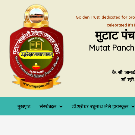
Skip
to
Golden Trust, dedicated for pro
content
celebrated it’
मुटाट पं
Mutat Panch
कै. सौ. जानक
डॉ. श्र
मुखपृष्ठ
संस्थेबद्दल
डॉ.श्रीधर रघुनाथ लेले हायस्कूल