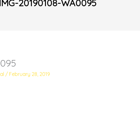
खटपटी
IMG-20190108-WA0095
भागशाळेची जागा आणि वास्तू
0095
tal
/
February 28, 2019