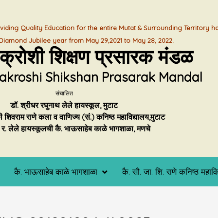
viding Quality Education for the entire Mutat & Surrounding Territory h
s Diamond Jubilee year from May 29,2021 to May 28, 2022.
चक्रोशी शिक्षण प्रसारक मंडळ
akroshi Shikshan Prasarak Mandal
संचालित
डॉ. श्रीधर रघुनाथ लेले हायस्कूल, मुटाट
ी शिवराम राणे कला व वाणिज्य (सं.) कनिष्ठ महाविद्यालय,मुटाट
ी. र. लेले हायस्कूलची कै. भाऊसाहेब काळे भागशाळा, मणचे
कै. भाऊसाहेब काळे भागशाळा
कै. सौ. जा. शि. राणे कनिष्ठ महावि
भागशाळेची सुरुवात
भागशाळा इमारत बांधण्यासाठी