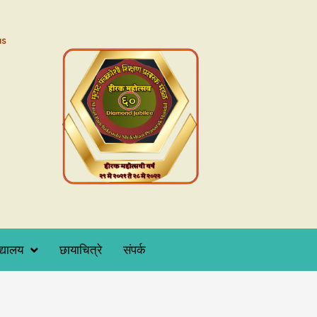
as
द्यालय
छायाचित्रे
संपर्क