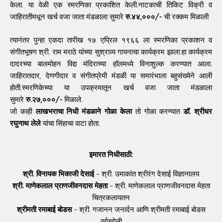
केला. या वेळी एक स्मरणिका प्रकाशित केली.नाटकाची तिकिट विक्री व
जाहिरातीमधून खर्च वजा जाता मंडळाला सुमारे
रु.४४,०००/-
ची रक्कम मिळाली
त्यानंतर पुन्हा एकदा तारीख १७ एप्रिल १९६६ ला स्मरणिका प्रकाशन व
संगीतभूषण श्री. राम मराठे यांच्या सुश्राव्य गायनाचा कार्यक्रम झाला.हा कार्यक्रम
दादरच्या बालमोहन विद्दा मंदिराच्या हॉलमध्ये विनाशुल्क करण्यात आला.
जाहिरातदार, देणगीदार व संगीतप्रेमी मंडळी या समारंभाला बहुसंख्येने आली
होती.स्मरणिकेच्या या उपक्रमातून खर्च वजा जाता मंडळाला
सुमारे
रु.२७,०००/-
मिळाले.
जो काही
लाखभराचा निधी मंडळाने गोळा केला
तो गोळा करण्यात
डॉ. श्रीधर
रघुनाथ लेले
यांचा सिंहाचा वाटा होता.
इमारत निधीसाठी:
श्री. विनायक भिकाजी देसाई
– श्री. उमाकांत श्रीरंग देसाई विज्ञानालय
श्री. माणेकलाल प्राणजीवनदास मेहता
– श्री. माणेकलाल प्राणजीवनदास मेहता
चित्रकलायतन
श्रीमती रमाबाई बोडस
– श्री. गजानन जनार्दन आणि श्रीमती रमाबाई बोडस
वर्गखोली