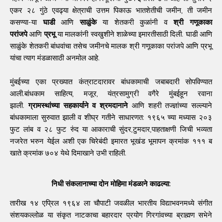
एकर २८ गुंठे एवढ्या क्षेत्राची उत्तम पिकाऊ भातशेतीची जमीन, ती जमीन
कसण्या-या
घाडी
आणि
साळुंके
या शेतकरी कुळांनी व
श्री गणूकाका
परांजपे
आणि
प्रभू
या मालकांनी स्वखुशीने शाळेच्या इमारतीसाठी दिली. घाडी आणि
साळुंके शेतकरी बांधवांचा तसेच जमीनचे मालक श्री गणूकाका परांजपे आणि प्रभू
यांचा त्याग मंडळासाठी अनमोल आहे.
मुंबईच्या एका प्रख्यात कंत्राटदारावर बांधकामाची जबाबदारी सोपविण्यात
आली.बांधकाम साहित्य, मजूर, यंत्रसामुग्री वगैरे मुंबईहून रवाना
झाली.
ग्रामस्थांच्या सहकार्याने व श्रमदानाने
आणि शहरी तज्ज्ञांच्या सल्ल्याने
बांधकामाला सुरुवात झाली व शीघ्र गतीने साधारणत: १९६५ च्या मध्यास २०३
फुट लांब व २८ फुट रुंद या आकाराची सुंदर,टुमदार,पाहताक्षणी जिची भव्यता
नजरेत भरुन येईल अशी एक चिरेबंदी इमारत भूखंड भूमापन क्रमांक १११ ब
खाते क्रमांक ७०४ येथे दिमाखाने उभी राहिली.
निधी संकलानाच्या दोन मोहिमा मंडळाने काढल्या:
तारीख १४ एप्रिल १९६४ ला चौपाटी जवळील भारतीय विद्याभवनमध्ये संगीत
संशयकल्लोळ या संकृत नाटकाचा बहारदार प्रयोग गिरगांवच्या ब्राह्मण सभेने