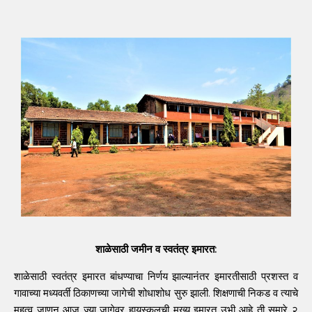
शाळेसाठी जमीन व स्वतंत्र इमारत:
शाळेसाठी स्वतंत्र इमारत बांधण्याचा निर्णय झाल्यानंतर इमारतीसाठी प्रशस्त व
गावाच्या मध्यवर्ती ठिकाणच्या जागेची शोधाशोध सुरु झाली. शिक्षणाची निकड व त्याचे
महत्व जाणून आज ज्या जागेवर हायस्कूलची मुख्य इमारत उभी आहे ती सुमारे २