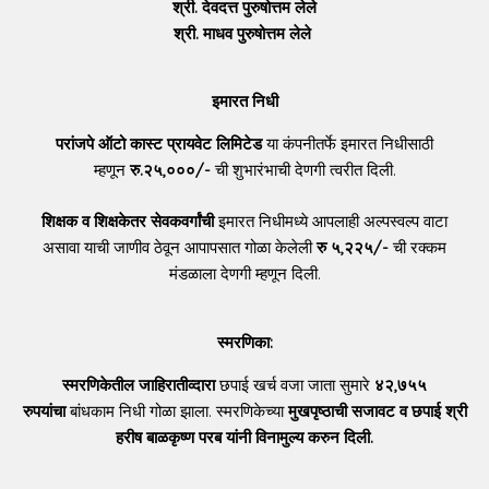
श्री. देवदत्त पुरुषोत्तम लेले
श्री. माधव पुरुषोत्तम लेले
इमारत निधी
परांजपे ऑटो कास्ट प्रायवेट लिमिटेड
या कंपनीतर्फे इमारत निधीसाठी
म्हणून
रु.२५,०००/-
ची शुभारंभाची देणगी त्वरीत दिली.
शिक्षक व शिक्षकेतर सेवकवर्गांची
इमारत निधीमध्ये आपलाही अल्पस्वल्प वाटा
असावा याची जाणीव ठेवून आपापसात गोळा केलेली
रु ५,२२५/-
ची रक्कम
मंडळाला देणगी म्हणून दिली.
स्मरणिका:
स्मरणिकेतील जाहिरातीव्दारा
छपाई खर्च वजा जाता सुमारे
४२,७५५
रुपयांचा
बांधकाम निधी गोळा झाला. स्मरणिकेच्या
मुखपृष्ठाची सजावट व छपाई श्री
हरीष बाळकृष्ण परब यांनी विनामुल्य करुन दिली.